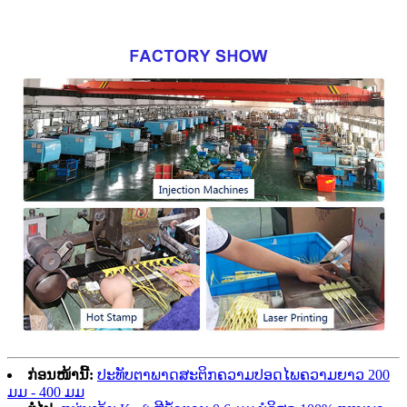
ກ່ອນໜ້ານີ້:
ປະທັບຕາພາດສະຕິກຄວາມປອດໄພຄວາມຍາວ 200
ມມ - 400 ມມ