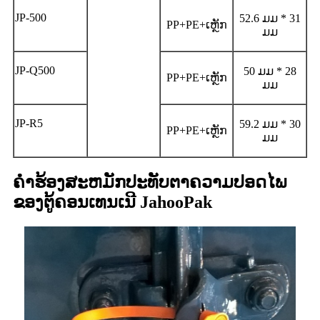
JP-500
52.6 ມມ * 31
PP+PE+ເຫຼັກ
ມມ
JP-Q500
50 ມມ * 28
PP+PE+ເຫຼັກ
ມມ
JP-R5
59.2 ມມ * 30
PP+PE+ເຫຼັກ
ມມ
ຄໍາຮ້ອງສະຫມັກປະທັບຕາຄວາມປອດໄພ
ຂອງຕູ້ຄອນເທນເນີ JahooPak