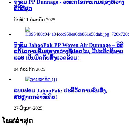
ຖົງລົມ PP Dunnage - ວິທີແກ້ໄຂການຕື່ມຊ່ອງຫວ່າງ
ທີ່ດີທີ່ສຸດ
ວັນທີ 11 ກໍລະກົດ 2025
ຖົງລົມ JahooPak PP Woven Air Dunnage – ວິທີ
ແກ້ໄຂການຕື່ມຊ່ອງຫວ່າງທີ່ປອດໄພ, ມີປະສິດທິພາບ
ແລະ ເປັນມິດກັບສິ່ງແວດລ້ອມ!
04 ກໍລະກົດ 2025
ແບບຟອມ JahooPak: ປະຕິວັດການຂົນສົ່ງ,
ສະຫຼາດກວ່າທີ່ເຄີຍ!
27-ມິຖຸນາ-2025
ໂພສລ່າສຸດ