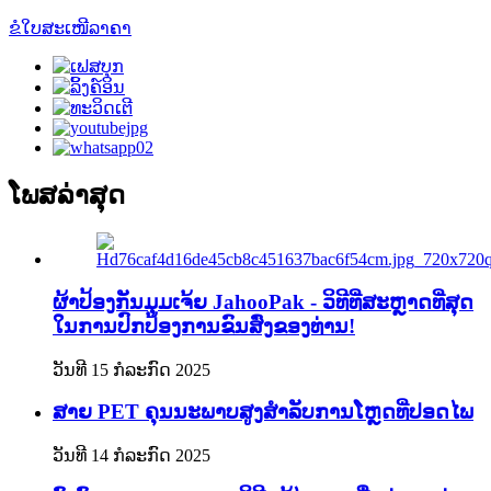
ຂໍໃບສະເໜີລາຄາ
ໂພສລ່າສຸດ
ຜ້າປ້ອງກັນມຸມເຈ້ຍ JahooPak - ວິທີທີ່ສະຫຼາດທີ່ສຸດ
ໃນການປົກປ້ອງການຂົນສົ່ງຂອງທ່ານ!
ວັນທີ 15 ກໍລະກົດ 2025
ສາຍ PET ຄຸນນະພາບສູງສຳລັບການໂຫຼດທີ່ປອດໄພ
ວັນທີ 14 ກໍລະກົດ 2025