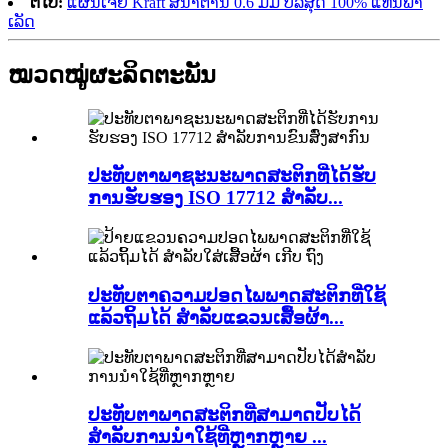
ຕໍ່ໄປ:
ແຜ່ນເຈ້ຍ Kraft ສີນ້ຳຕານ 0.6 ມມ ບໍລິສຸດ 100% ແທນພາ
ເລັດ
ໝວດໝູ່ຜະລິດຕະພັນ
ປະທັບຕາພາຊະນະພາດສະຕິກທີ່ໄດ້ຮັບ
ການຮັບຮອງ ISO 17712 ສຳລັບ...
ປະທັບຕາຄວາມປອດໄພພາດສະຕິກທີ່ໃຊ້
ແລ້ວຖິ້ມໄດ້ ສຳລັບແຂວນເສື້ອຜ້າ...
ປະທັບຕາພາດສະຕິກທີ່ສາມາດປັບໄດ້
ສຳລັບການນຳໃຊ້ທີ່ຫຼາກຫຼາຍ ...