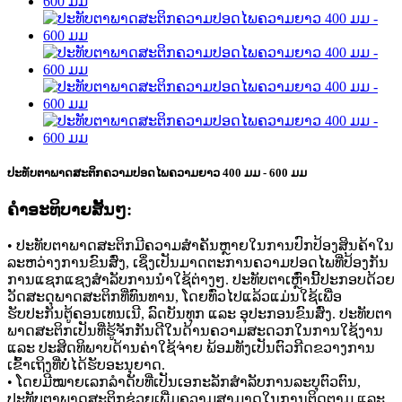
ປະທັບຕາພາດສະຕິກຄວາມປອດໄພຄວາມຍາວ 400 ມມ - 600 ມມ
ຄໍາອະທິບາຍສັ້ນໆ:
• ປະທັບຕາພາດສະຕິກມີຄວາມສຳຄັນຫຼາຍໃນການປົກປ້ອງສິນຄ້າໃນ
ລະຫວ່າງການຂົນສົ່ງ, ເຊິ່ງເປັນມາດຕະການຄວາມປອດໄພທີ່ປ້ອງກັນ
ການແຊກແຊງສຳລັບການນຳໃຊ້ຕ່າງໆ. ປະທັບຕາເຫຼົ່ານີ້ປະກອບດ້ວຍ
ວັດສະດຸພາດສະຕິກທີ່ທົນທານ, ໂດຍທົ່ວໄປແລ້ວແມ່ນໃຊ້ເພື່ອ
ຮັບປະກັນຕູ້ຄອນເທນເນີ, ລົດບັນທຸກ ແລະ ອຸປະກອນຂົນສົ່ງ. ປະທັບຕາ
ພາດສະຕິກເປັນທີ່ຮູ້ຈັກກັນດີໃນດ້ານຄວາມສະດວກໃນການໃຊ້ງານ
ແລະ ປະສິດທິພາບດ້ານຄ່າໃຊ້ຈ່າຍ ພ້ອມທັງເປັນຕົວກີດຂວາງການ
ເຂົ້າເຖິງທີ່ບໍ່ໄດ້ຮັບອະນຸຍາດ.
• ໂດຍມີໝາຍເລກລຳດັບທີ່ເປັນເອກະລັກສຳລັບການລະບຸຕົວຕົນ,
ປະທັບຕາພາດສະຕິກຊ່ວຍເພີ່ມຄວາມສາມາດໃນການຕິດຕາມ ແລະ