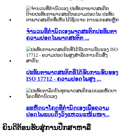
ຈຳນວນທີ່ກຳນົດເອງພາດສະຕິກປະທັບຕາ
ຄວາມປອດໄພພາດສະຕິກ ...
ປະທັບຕາພາດສະຕິກທີ່ໄດ້ຮັບການຮັບຮອງ
ISO 17712 - ຄວາມປອດໄພສູງ ...
ລະຫັດບາໂຄດທີ່ກຳນົດເອງເພື່ອຄວາມ
ປອດໄພແບບດຶງວົງແຫວນແໜ້ນໜາ...
ຍິນດີຕ້ອນຮັບສູ່ການປຶກສາຫາລື