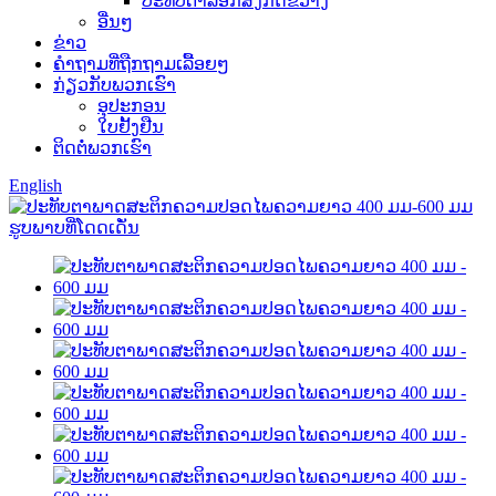
ປະທັບຕາລັອກສິ່ງກີດຂວາງ
ອື່ນໆ
ຂ່າວ
ຄຳຖາມທີ່ຖືກຖາມເລື້ອຍໆ
ກ່ຽວກັບພວກເຮົາ
ອຸປະກອນ
ໃບຢັ້ງຢືນ
ຕິດຕໍ່ພວກເຮົາ
English