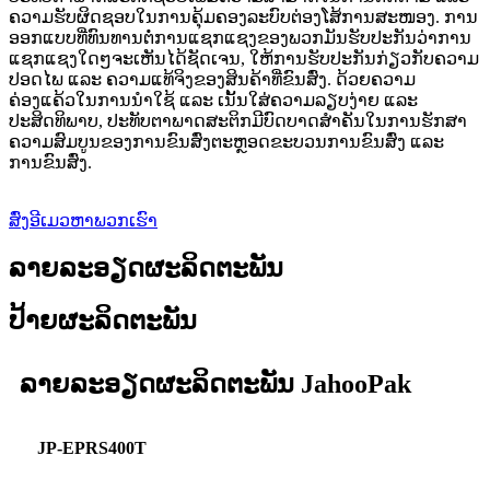
ຄວາມຮັບຜິດຊອບໃນການຄຸ້ມຄອງລະບົບຕ່ອງໂສ້ການສະໜອງ. ການ
ອອກແບບທີ່ທົນທານຕໍ່ການແຊກແຊງຂອງພວກມັນຮັບປະກັນວ່າການ
ແຊກແຊງໃດໆຈະເຫັນໄດ້ຊັດເຈນ, ໃຫ້ການຮັບປະກັນກ່ຽວກັບຄວາມ
ປອດໄພ ແລະ ຄວາມແທ້ຈິງຂອງສິນຄ້າທີ່ຂົນສົ່ງ. ດ້ວຍຄວາມ
ຄ່ອງແຄ້ວໃນການນຳໃຊ້ ແລະ ເນັ້ນໃສ່ຄວາມລຽບງ່າຍ ແລະ
ປະສິດທິພາບ, ປະທັບຕາພາດສະຕິກມີບົດບາດສຳຄັນໃນການຮັກສາ
ຄວາມສົມບູນຂອງການຂົນສົ່ງຕະຫຼອດຂະບວນການຂົນສົ່ງ ແລະ
ການຂົນສົ່ງ.
ສົ່ງອີເມວຫາພວກເຮົາ
ລາຍລະອຽດຜະລິດຕະພັນ
ປ້າຍຜະລິດຕະພັນ
ລາຍລະອຽດຜະລິດຕະພັນ JahooPak
JP-EPRS400T