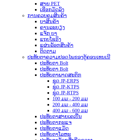
ສາຍ PET
ເຊືອກມັດລົງ
ການຄວບຄຸມສິນຄ້າ
ບາສິນຄ້າ
ຄານລະບຽງ
ແຈັກ ບາ
ແຖບໂຊຣິງ
ແຜ່ນລັອກສິນຄ້າ
ຕິດຕາມ
ປະທັບຕາຄວາມປອດໄພຂອງຕູ້ຄອນເທນເນີ
ປະທັບຕາ Bolt
ປະທັບຕາ Bolt
ປະທັບຕາພາດສະຕິກ
ຊຸດ JP-ERPS
ຊຸດ JP-KTPS
ຊຸດ JP-RTPS
100 ມມ - 200 ມມ
200 ມມ - 400 ມມ
400 ມມ - 600 ມມ
ປະທັບຕາສາຍເຄເບີ້ນ
ປະທັບຕາກະແຈ
ປະທັບຕາແມັດ
ປະທັບຕາໂລຫະ