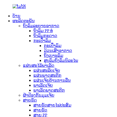
ບ້ານ
ຜະລິດຕະພັນ
ຖົງລົມລະບາຍອາກາດ
ຖົງລົມ PP ທໍ
ຖົງລົມກະດາດ
ກະເປົ໋າລົມ
ກະເປົ໋າລົມ
ມ້ວນເສົາອາກາດ
ຖົງເບາະລົມ
ສູບລົມຖົງລົມນິລະໄພ
ແຜ່ນສະໄລ້ພາເລັດ
ແຜ່ນສະລິບເຈ້ຍ
ແຜ່ນພາດສະຕິກ
ແຜ່ນເຈ້ຍຕ້ານການລື່ນ
ພາເລັດເຈ້ຍ
ພາເລັດພາດສະຕິກ
ຜ້າປ້ອງກັນມຸມເຈ້ຍ
ສາຍຮັດ
ສາຍຮັດສາຍໄຟປະສົມ
ສາຍຮັດ
ສາຍ PP