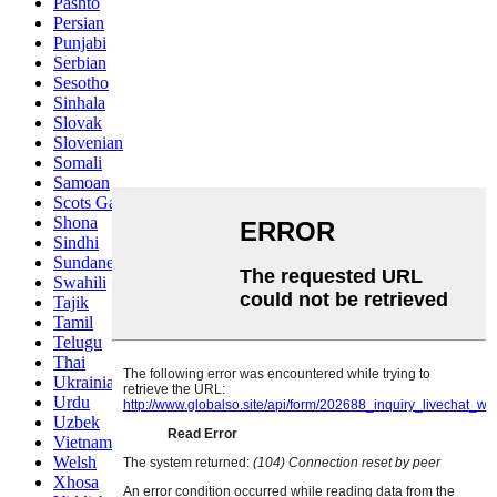
Pashto
Persian
Punjabi
Serbian
Sesotho
Sinhala
Slovak
Slovenian
Somali
Samoan
Scots Gaelic
Shona
Sindhi
Sundanese
Swahili
Tajik
Tamil
Telugu
Thai
Ukrainian
Urdu
Uzbek
Vietnamese
Welsh
Xhosa