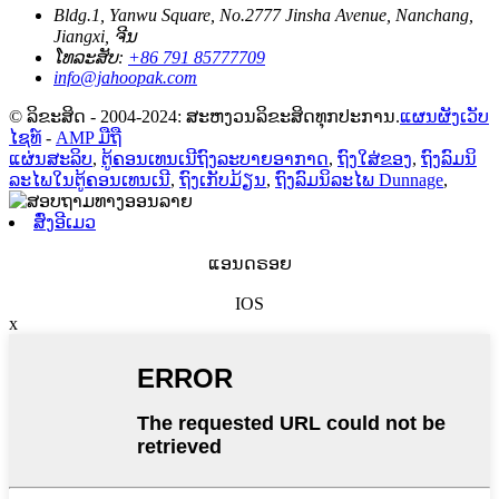
Bldg.1, Yanwu Square, No.2777 Jinsha Avenue, Nanchang,
Jiangxi, ຈີນ
ໂທລະສັບ:
+86 791 85777709
info@jahoopak.com
© ລິຂະສິດ - 2004-2024: ສະຫງວນລິຂະສິດທຸກປະການ.
ແຜນຜັງເວັບ
ໄຊທ໌
-
AMP ມືຖື
ແຜ່ນສະລິບ
,
ຕູ້ຄອນເທນເນີຖົງລະບາຍອາກາດ
,
ຖົງໃສ່ຂອງ
,
ຖົງລົມນິ
ລະໄພໃນຕູ້ຄອນເທນເນີ
,
ຖົງເກັບມ້ຽນ
,
ຖົງລົມນິລະໄພ Dunnage
,
ສົ່ງອີເມວ
ແອນດຣອຍ
IOS
x