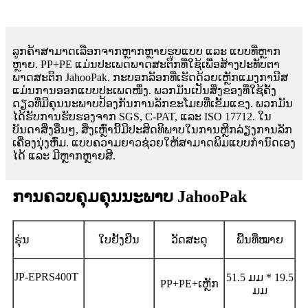
ລູກຄ້າສາມາດເລືອກຈາກຫຼາກຫຼາຍຮູບແບບ ແລະ ແບບທີ່ຫຼາກ
ຫຼາຍ. PP+PE ແມ່ນປະເພດພາດສະຕິກທີ່ໃຊ້ເພື່ອສ້າງປະທັບຕາ
ພາດສະຕິກ JahooPak. ກະບອກລັອກທີ່ເຮັດດ້ວຍເຫຼັກແມງການີສ
ແມ່ນການອອກແບບປະເພດໜຶ່ງ. ພວກມັນເປັນສິ່ງຂອງທີ່ໃຊ້ຄັ້ງ
ດຽວທີ່ມີຄຸນນະພາບປ້ອງກັນການລັກຂະໂມຍທີ່ເຂັ້ມແຂງ. ພວກມັນ
ໄດ້ຮັບການຮັບຮອງຈາກ SGS, C-PAT, ແລະ ISO 17712. ໃນ
ບັນດາສິ່ງອື່ນໆ, ສິ່ງເຫຼົ່ານີ້ມີປະສິດທິພາບໃນການຫຼີກລ່ຽງການລັກ
ເຄື່ອງນຸ່ງຫົ່ມ. ແບບຄວາມຍາວຊ່ວຍໃຫ້ສາມາດພິມແບບກຳນົດເອງ
ໄດ້ ແລະ ມີຫຼາກຫຼາຍສີ.
ການຄວບຄຸມຄຸນນະພາບ JahooPak
ຮຸ່ນ
ໃບຢັ້ງຢືນ
ວັດສະດຸ
ພື້ນທີ່ໝາຍ
JP-EPRS400T
51.5 ມມ * 19.5
PP+PE+ເຫຼັກ
ມມ