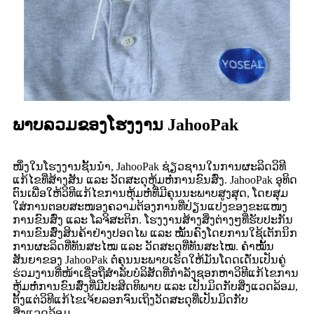
ພາບລວມຂອງໂຮງງານ JahooPak
ໜຶ່ງໃນໂຮງງານຊັ້ນນຳ, JahooPak ຊ່ຽວຊານໃນການຜະລິດວິທີ
ແກ້ໄຂທີ່ສ້າງສັນ ແລະ ວັດສະດຸຫຸ້ມຫໍ່ການຂົນສົ່ງ. JahooPak ອຸທິດ
ຕົນເພື່ອໃຫ້ວິທີແກ້ໄຂການຫຸ້ມຫໍ່ທີ່ມີຄຸນນະພາບສູງສຸດ, ໂດຍສຸມ
ໃສ່ການຕອບສະໜອງຄວາມຕ້ອງການທີ່ປ່ຽນແປງຂອງຂະແໜງ
ການຂົນສົ່ງ ແລະ ໂລຈິສະຕິກ. ໂຮງງານສ້າງສິ່ງຕ່າງໆທີ່ຮັບປະກັນ
ການຂົນສົ່ງສິນຄ້າຢ່າງປອດໄພ ແລະ ໝັ້ນຄົງໂດຍການໃຊ້ເຕັກນິກ
ການຜະລິດທີ່ທັນສະໄໝ ແລະ ວັດສະດຸທີ່ທັນສະໄໝ. ຄຳໝັ້ນ
ສັນຍາຂອງ JahooPak ຕໍ່ຄຸນນະພາບເຮັດໃຫ້ມັນໂດດເດັ່ນເປັນຄູ່
ຮ່ວມງານທີ່ໜ້າເຊື່ອຖືສຳລັບບໍລິສັດທີ່ກຳລັງຊອກຫາວິທີແກ້ໄຂການ
ຫຸ້ມຫໍ່ການຂົນສົ່ງທີ່ມີປະສິດທິພາບ ແລະ ເປັນມິດກັບສິ່ງແວດລ້ອມ,
ຕັ້ງແຕ່ວິທີແກ້ໄຂເຈ້ຍລອກຈົນເຖິງວັດສະດຸທີ່ເປັນມິດກັບ
ສິ່ງແວດລ້ອມ.