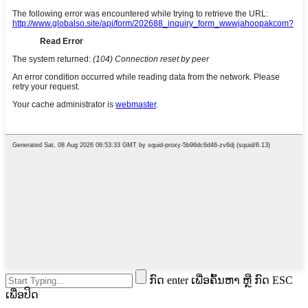
ກົດ enter ເພື່ອຄົ້ນຫາ ຫຼື ກົດ ESC
ເພື່ອປິດ