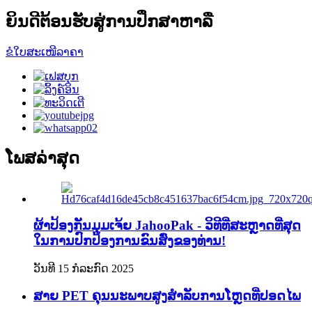
ຍິນດີຕ້ອນຮັບສູ່ການປຶກສາຫາລື
ຂໍໃບສະເໜີລາຄາ
ໂພສລ່າສຸດ
ຜ້າປ້ອງກັນມຸມເຈ້ຍ JahooPak - ວິທີທີ່ສະຫຼາດທີ່ສຸດ
ໃນການປົກປ້ອງການຂົນສົ່ງຂອງທ່ານ!
ວັນທີ 15 ກໍລະກົດ 2025
ສາຍ PET ຄຸນນະພາບສູງສຳລັບການໂຫຼດທີ່ປອດໄພ