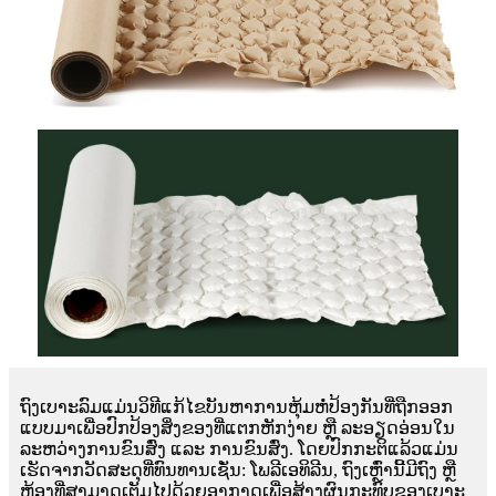
ຖົງເບາະລົມແມ່ນວິທີແກ້ໄຂບັນຫາການຫຸ້ມຫໍ່ປ້ອງກັນທີ່ຖືກອອກ
ແບບມາເພື່ອປົກປ້ອງສິ່ງຂອງທີ່ແຕກຫັກງ່າຍ ຫຼື ລະອຽດອ່ອນໃນ
ລະຫວ່າງການຂົນສົ່ງ ແລະ ການຂົນສົ່ງ. ໂດຍປົກກະຕິແລ້ວແມ່ນ
ເຮັດຈາກວັດສະດຸທີ່ທົນທານເຊັ່ນ: ໂພລີເອທິລີນ, ຖົງເຫຼົ່ານີ້ມີຖົງ ຫຼື
ຫ້ອງທີ່ສາມາດເຕັມໄປດ້ວຍອາກາດເພື່ອສ້າງຜົນກະທົບຂອງເບາະ