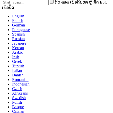
ກົດ enter ເພື່ອຄົ້ນຫາ ຫຼື ກົດ ESC
ເພື່ອປິດ
English
French
German
Portuguese
Spanish
Russian
Japanese
Korean
Arabic
Irish
Greek
Turkish
Italian
Danish
Romanian
Indonesian
Czech
Afrikaans
Swedish
Polish
Basque
Catalan