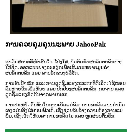
ການຄວບຄຸມຄຸນນະພາບ JahooPak
ຮູບລັກສະນະທີ່ໜ້າສົນໃຈ: ໂປ່ງໃສ, ຍຶດຕິດກັບຜະລິດຕະພັນຢ່າງ
ໃກ້ຊິດ, ອອກແບບຢ່າງລະອຽດເພື່ອເສີມຂະຫຍາຍມູນຄ່າ
ຜະລິດຕະພັນ ແລະ ພາບລັກຂອງບໍລິສັດ.
ການຮັບນ້ຳໜັກ ແລະ ການດູດຊຶມແຮງກະແທກທີ່ດີເລີດ: ໃຊ້ໝອນ
ລົມຫຼາຍອັນເພື່ອຫ້ອຍ ແລະ ປົກປ້ອງຜະລິດຕະພັນ, ກະຈາຍ ແລະ
ດູດຊຶມແຮງກົດດັນຈາກພາຍນອກ.
ການປະຫຍັດຕົ້ນທຶນໃນການເຮັດແມ່ພິມ: ການຜະລິດແບບກຳນົດ
ເອງແມ່ນອີງໃສ່ຄອມພິວເຕີ, ເຊິ່ງຊ່ວຍລົບລ້າງຄວາມຕ້ອງການແມ່
ພິມ, ເຊິ່ງເຮັດໃຫ້ເວລາການຜະລິດໄວ ແລະ ຫຼຸດຜ່ອນຕົ້ນທຶນ.