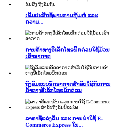
ເພີ່ມປະສິດທິພາບການຫຸ້ມຫໍ່ ແລະ
ຄວາມ...
ການຄ້າທາງອີເລັກໂທຣນິກດ່ວນໃຊ້ມ້ວນ
ເສົາອາກາດ
ຖົງລົມແບບອັດອາກາດສຳລັບໃຊ້ກັບການ
ຄ້າທາງອີເລັກໂທຣນິກດ່ວນ
ລາຄາທີ່ແຂ່ງຂັນ ແລະ ການນຳໃຊ້ E-
Commerce Express ໃນ...