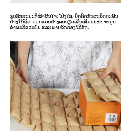
ຮູບລັກສະນະທີ່ໜ້າສົນໃຈ: ໂປ່ງໃສ, ຍຶດຕິດກັບຜະລິດຕະພັນ
ຢ່າງໃກ້ຊິດ, ອອກແບບຢ່າງລະອຽດເພື່ອເສີມຂະຫຍາຍມູນ
ຄ່າຜະລິດຕະພັນ ແລະ ພາບລັກຂອງບໍລິສັດ.