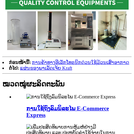
ກ່ອນໜ້ານີ້:
ການຄ້າທາງອີເລັກໂທຣນິກດ່ວນໃຊ້ມ້ວນເສົາອາກາດ
ຕໍ່ໄປ:
ແຜ່ນຮອງພາເລັດເຈ້ຍ Kraft
ໝວດໝູ່ຜະລິດຕະພັນ
ການໃຊ້ຖົງລົມນິລະໄພ E-Commerce
Express