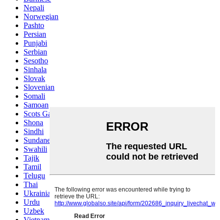
Nepali
Norwegian
Pashto
Persian
Punjabi
Serbian
Sesotho
Sinhala
Slovak
Slovenian
Somali
Samoan
Scots Gaelic
Shona
Sindhi
Sundanese
Swahili
Tajik
Tamil
Telugu
Thai
Ukrainian
Urdu
Uzbek
Vietnamese