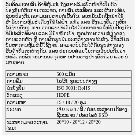
ລົມອ້ອມຮອບສິນຄ້າທີ່ຫຸ້ມຫໍ່. ຖົງເບາະລົມເຮັດໜ້າທີ່ເປັນຕົວ
ປ້ອງກັນຕໍ່ກັບການກະແທກ, ການສັ່ນສະເທືອນ ແລະ ຜົນກະທົບ,
ຊ່ວຍປ້ອງກັນຄວາມເສຍຫາຍຕໍ່ເນື້ອໃນ. ພວກມັນມັກຖືກນຳໃຊ້
ສຳລັບການຫຸ້ມຫໍ່ເຄື່ອງໃຊ້ໄຟຟ້າ, ແກ້ວ ແລະ ສິ່ງຂອງທີ່ແຕກຫັກ
ໄດ້ງ່າຍອື່ນໆ. ການອອກແບບທີ່ເຕັມໄປດ້ວຍອາກາດໃຫ້ຊັ້ນປ້ອງກັນ
ທີ່ມີປະສິດທິພາບ ແລະ ມີນ້ຳໜັກເບົາ, ຫຼຸດຜ່ອນຄວາມສ່ຽງຂອງ
ການແຕກຫັກ ຫຼື ການຜິດຮູບໃນລະຫວ່າງການຂົນສົ່ງ. ວິທີແກ້ໄຂ
ບັນຫາການຫຸ້ມຫໍ່ນີ້ໃຊ້ງ່າຍ, ສາມາດປັບຕົວໄດ້ກັບຮູບຮ່າງຂອງ
ສິນຄ້າທີ່ແຕກຕ່າງກັນ, ແລະ ປະກອບສ່ວນໃນການຮັບປະກັນວ່າ
ຜະລິດຕະພັນຈະມາຮອດຈຸດໝາຍປາຍທາງຢ່າງຄົບຖ້ວນ ແລະ ບໍ່
ເສຍຫາຍ.
ຄວາມຍາວ
500 ແມັດ
ການພິມ
ໂລໂກ້; ຮູບແບບຕ່າງໆ
ISO 9001; RoHS
ໃບຢັ້ງຢືນ
HDPE
ວັດສະດຸ
ຄວາມໜາ
15 / 18 / 20 ອຸມ
ປະເພດ
ເຈ້ຍ Kraft / ສີ / ຍ່ອຍສະຫຼາຍໄດ້ທາງ
ຊີວະພາບ / ປອດໄພຕໍ່ ESD
20*10 / 20*12 / 20*20
ຂະໜາດມາດຕະຖານ
(ຊມ)