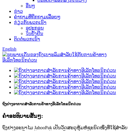
ປະທັບຕາລັອກສິ່ງກີດຂວາງ
ອື່ນໆ
ຂ່າວ
ຄຳຖາມທີ່ຖືກຖາມເລື້ອຍໆ
ກ່ຽວກັບພວກເຮົາ
ອຸປະກອນ
ໃບຢັ້ງຢືນ
ຕິດຕໍ່ພວກເຮົາ
English
ຖົງຢາງອາກາດສຳລັບການຄ້າທາງອີເລັກໂທຣນິກດ່ວນ
ຄໍາອະທິບາຍສັ້ນໆ:
ຖົງຢາງອະນາໄມ JahooPak ເປັນວັດສະດຸຫຸ້ມຫໍ່ຊະນິດໜຶ່ງທີ່ໃຊ້ສຳລັບ