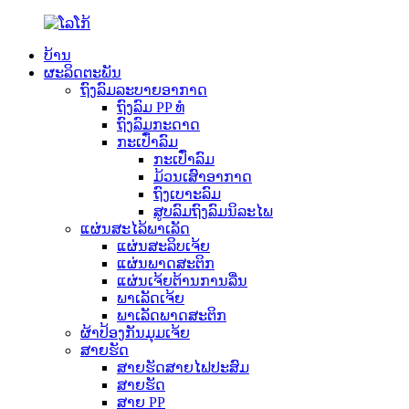
ບ້ານ
ຜະລິດຕະພັນ
ຖົງລົມລະບາຍອາກາດ
ຖົງລົມ PP ທໍ
ຖົງລົມກະດາດ
ກະເປົ໋າລົມ
ກະເປົ໋າລົມ
ມ້ວນເສົາອາກາດ
ຖົງເບາະລົມ
ສູບລົມຖົງລົມນິລະໄພ
ແຜ່ນສະໄລ້ພາເລັດ
ແຜ່ນສະລິບເຈ້ຍ
ແຜ່ນພາດສະຕິກ
ແຜ່ນເຈ້ຍຕ້ານການລື່ນ
ພາເລັດເຈ້ຍ
ພາເລັດພາດສະຕິກ
ຜ້າປ້ອງກັນມຸມເຈ້ຍ
ສາຍຮັດ
ສາຍຮັດສາຍໄຟປະສົມ
ສາຍຮັດ
ສາຍ PP