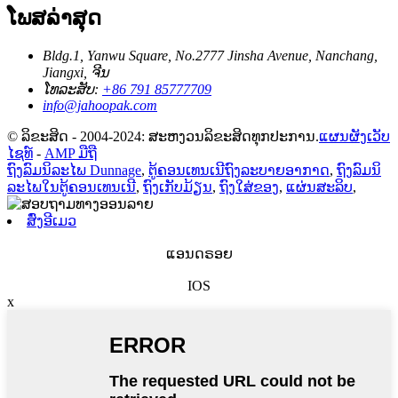
ໂພສລ່າສຸດ
Bldg.1, Yanwu Square, No.2777 Jinsha Avenue, Nanchang,
Jiangxi, ຈີນ
ໂທລະສັບ:
+86 791 85777709
info@jahoopak.com
© ລິຂະສິດ - 2004-2024: ສະຫງວນລິຂະສິດທຸກປະການ.
ແຜນຜັງເວັບ
ໄຊທ໌
-
AMP ມືຖື
ຖົງລົມນິລະໄພ Dunnage
,
ຕູ້ຄອນເທນເນີຖົງລະບາຍອາກາດ
,
ຖົງລົມນິ
ລະໄພໃນຕູ້ຄອນເທນເນີ
,
ຖົງເກັບມ້ຽນ
,
ຖົງໃສ່ຂອງ
,
ແຜ່ນສະລິບ
,
ສົ່ງອີເມວ
ແອນດຣອຍ
IOS
x