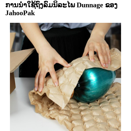
ການນຳໃຊ້ຖົງລົມນິລະໄພ Dunnage ຂອງ
JahooPak