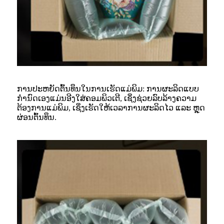
ການປະຫຍັດຕົ້ນທຶນໃນການເຮັດແມ່ພິມ: ການຜະລິດແບບ
ກຳນົດເອງແມ່ນອີງໃສ່ຄອມພິວເຕີ, ເຊິ່ງຊ່ວຍລົບລ້າງຄວາມ
ຕ້ອງການແມ່ພິມ, ເຊິ່ງເຮັດໃຫ້ເວລາການຜະລິດໄວ ແລະ ຫຼຸດ
ຜ່ອນຕົ້ນທຶນ.