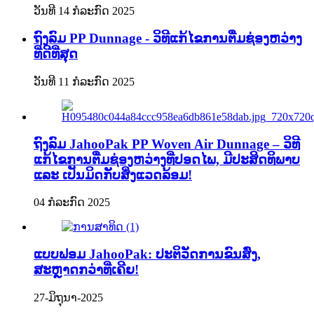
ວັນທີ 14 ກໍລະກົດ 2025
ຖົງລົມ PP Dunnage - ວິທີແກ້ໄຂການຕື່ມຊ່ອງຫວ່າງ
ທີ່ດີທີ່ສຸດ
ວັນທີ 11 ກໍລະກົດ 2025
ຖົງລົມ JahooPak PP Woven Air Dunnage – ວິທີ
ແກ້ໄຂການຕື່ມຊ່ອງຫວ່າງທີ່ປອດໄພ, ມີປະສິດທິພາບ
ແລະ ເປັນມິດກັບສິ່ງແວດລ້ອມ!
04 ກໍລະກົດ 2025
ແບບຟອມ JahooPak: ປະຕິວັດການຂົນສົ່ງ,
ສະຫຼາດກວ່າທີ່ເຄີຍ!
27-ມິຖຸນາ-2025