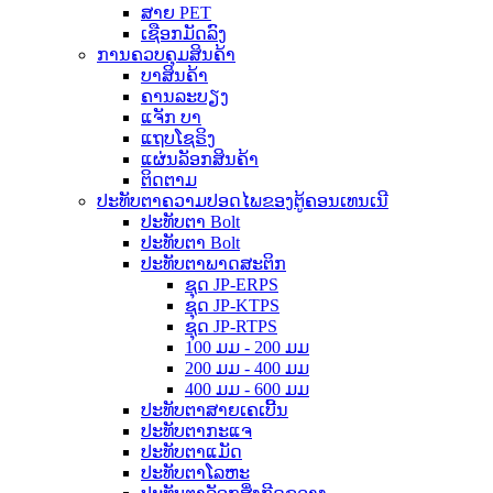
ສາຍ PET
ເຊືອກມັດລົງ
ການຄວບຄຸມສິນຄ້າ
ບາສິນຄ້າ
ຄານລະບຽງ
ແຈັກ ບາ
ແຖບໂຊຣິງ
ແຜ່ນລັອກສິນຄ້າ
ຕິດຕາມ
ປະທັບຕາຄວາມປອດໄພຂອງຕູ້ຄອນເທນເນີ
ປະທັບຕາ Bolt
ປະທັບຕາ Bolt
ປະທັບຕາພາດສະຕິກ
ຊຸດ JP-ERPS
ຊຸດ JP-KTPS
ຊຸດ JP-RTPS
100 ມມ - 200 ມມ
200 ມມ - 400 ມມ
400 ມມ - 600 ມມ
ປະທັບຕາສາຍເຄເບີ້ນ
ປະທັບຕາກະແຈ
ປະທັບຕາແມັດ
ປະທັບຕາໂລຫະ