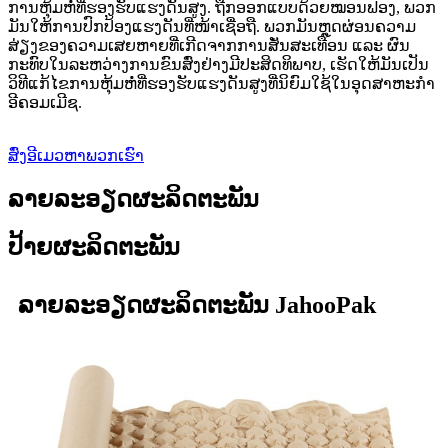
ການຫຸ້ມຫໍ່ທີ່ຮອງຮັບແຮງດັນສູງ. ຖືກອອກແບບດ້ວຍໝອນຟອງ, ພວກ
ມັນໃຫ້ການປົກປ້ອງແຮງດັນທີ່ໜ້າເຊື່ອຖື. ພວກມັນຫຼຸດຜ່ອນຄວາມ
ສ່ຽງຂອງຄວາມເສຍຫາຍທີ່ເກີດຈາກການສັ່ນສະເທືອນ ແລະ ຜົນ
ກະທົບໃນລະຫວ່າງການຂົນສົ່ງຢ່າງມີປະສິດທິພາບ, ເຮັດໃຫ້ມັນເປັນ
ວິທີແກ້ໄຂການຫຸ້ມຫໍ່ທີ່ຮອງຮັບແຮງດັນສູງທີ່ນິຍົມໃຊ້ໃນອຸດສາຫະກຳ
ອີຄອມເມີຊ.
ສົ່ງອີເມວຫາພວກເຮົາ
ລາຍລະອຽດຜະລິດຕະພັນ
ປ້າຍຜະລິດຕະພັນ
ລາຍລະອຽດຜະລິດຕະພັນ JahooPak