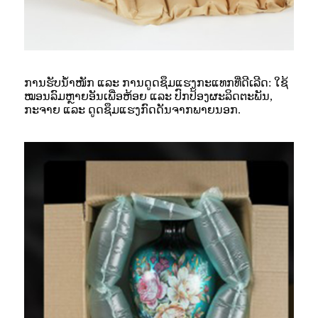
ການຮັບນ້ຳໜັກ ແລະ ການດູດຊຶມແຮງກະແທກທີ່ດີເລີດ: ໃຊ້
ໝອນລົມຫຼາຍອັນເພື່ອຫ້ອຍ ແລະ ປົກປ້ອງຜະລິດຕະພັນ,
ກະຈາຍ ແລະ ດູດຊຶມແຮງກົດດັນຈາກພາຍນອກ.