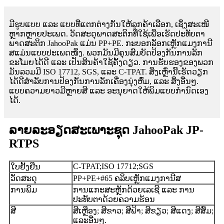
ມີຮູບແບບ ແລະ ແບບທີ່ແຕກຕ່າງກັນໃຫ້ລູກຄ້າເລືອກ, ເຊິ່ງສະເໜີ
ຫຼາກຫຼາຍປະເພດ. ວັດສະດຸພາດສະຕິກທີ່ໃຊ້ເພື່ອເຮັດປະທັບຕາ
ພາດສະຕິກ JahooPak ແມ່ນ PP+PE. ກະບອກລັອກເຫຼັກແມງການີ
ສແມ່ນແບບປະເພດໜຶ່ງ. ພວກມັນມີຄຸນສົມບັດປ້ອງກັນການລັກ
ຂະໂມຍໄດ້ດີ ແລະ ເປັນສິນຄ້າໃຊ້ຄັ້ງດຽວ. ການຮັບຮອງຂອງພວກ
ມັນລວມມີ ISO 17712, SGS, ແລະ C-TPAT. ສິ່ງເຫຼົ່ານີ້ເຮັດວຽກ
ໄດ້ດີສຳລັບການປ້ອງກັນການລັກເຄື່ອງນຸ່ງຫົ່ມ, ແລະ ສິ່ງອື່ນໆ.
ແບບຄວາມຍາວມີຫຼາຍສີ ແລະ ອະນຸຍາດໃຫ້ພິມແບບກຳນົດເອງ
ໄດ້.
ລາຍລະອຽດສະເພາະຊຸດ JahooPak JP-
RTPS
C-TPAT;ISO 17712;SGS
ໃບຢັ້ງຢືນ
ວັດສະດຸ
PP+PE+#65 ຄລິບເຫຼັກແມງການີສ
ການພິມ
ການແກະສະຫຼັກດ້ວຍເລເຊີ ແລະ ການ
ປະທັບຕາດ້ວຍຄວາມຮ້ອນ
ສີ
ສີເຫຼືອງ; ສີຂາວ; ສີຟ້າ; ສີຂຽວ; ສີແດງ; ສີສົ້ມ;
ແລະອື່ນໆ.