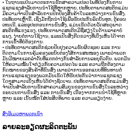
• ໃນຖານະເປັນມາດຕະການຮັກສາຄວາມປອດໄພທີ່ປ້ອງກັນການ
ແຊກແຊງສຳລັບການນຳໃຊ້ທີ່ຫຼາກຫຼາຍ, ປະທັບຕາພາດສະຕິກແມ່ນ
ມີຄວາມຈຳເປັນສຳລັບການປົກປ້ອງສິນຄ້າໃນລະຫວ່າງການຂົນສົ່ງ.
ປະທັບຕາເຫຼົ່ານີ້, ເຊິ່ງມັກຖືກນຳໃຊ້ເພື່ອຮັບປະກັນລົດບັນທຸກ, ຕູ້ຄອນ
ເທນເນີ, ແລະອຸປະກອນການຂົນສົ່ງ, ແມ່ນເຮັດດ້ວຍວັດສະດຸພາດ
ສະຕິກທີ່ແຂງແຮງ. ປະທັບຕາພາດສະຕິກມີຊື່ສຽງໃນດ້ານລາຄາບໍ່
ແພງ, ງ່າຍຕໍ່ການໃຊ້ງານ, ແລະເປັນສິ່ງກີດຂວາງທີ່ເບິ່ງເຫັນໄດ້ຈາກ
ການເຂົ້າທີ່ບໍ່ຕ້ອງການ.
• ປະທັບຕາພາດສະຕິກຊ່ວຍປັບປຸງຄວາມຮັບຜິດຊອບ ແລະ ການ
ຕິດຕາມໃນການຄຸ້ມຄອງລະບົບຕ່ອງໂສ້ການສະໜອງ ເພາະວ່າພວກ
ມັນມີໝາຍເລກລຳດັບທີ່ແຕກຕ່າງກັນສຳລັບການລະບຸຕົວຕົນ. ພວກມັນ
ໃຫ້ຄວາມໝັ້ນໃຈກ່ຽວກັບຄວາມປອດໄພ ແລະ ຄວາມຖືກຕ້ອງຕາມ
ກົດໝາຍຂອງສິນຄ້າທີ່ຂົນສົ່ງ ເພາະວ່າການອອກແບບທີ່ທົນທານຕໍ່
ການແຊກແຊງຂອງພວກມັນເຮັດໃຫ້ຮັບປະກັນວ່າການແຊກແຊງ
ໃດໆສາມາດເບິ່ງເຫັນໄດ້ຢ່າງຊັດເຈນ. ປະທັບຕາພາດສະຕິກແມ່ນສິ່ງ
ຈຳເປັນສຳລັບການຮັກສາຄວາມສົມບູນຂອງການຂົນສົ່ງໃນລະຫວ່າງ
ຂະບວນການຂົນສົ່ງ ແລະ ການຂົນສົ່ງ ເນື່ອງຈາກການນຳໃຊ້ທີ່ຫຼາກ
ຫຼາຍ ແລະ ເນັ້ນໜັກໃສ່ປະສິດທິພາບ ແລະ ຄວາມລຽບງ່າຍ.
ສົ່ງອີເມວຫາພວກເຮົາ
ລາຍລະອຽດຜະລິດຕະພັນ