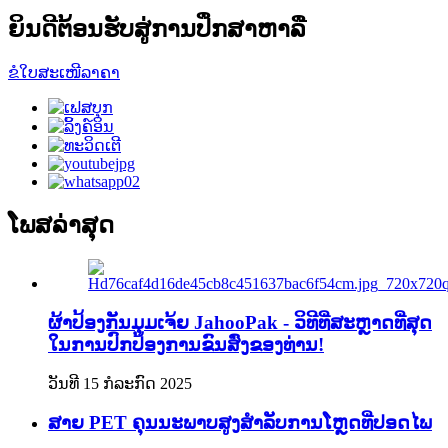
ຍິນດີຕ້ອນຮັບສູ່ການປຶກສາຫາລື
ຂໍໃບສະເໜີລາຄາ
ໂພສລ່າສຸດ
ຜ້າປ້ອງກັນມຸມເຈ້ຍ JahooPak - ວິທີທີ່ສະຫຼາດທີ່ສຸດ
ໃນການປົກປ້ອງການຂົນສົ່ງຂອງທ່ານ!
ວັນທີ 15 ກໍລະກົດ 2025
ສາຍ PET ຄຸນນະພາບສູງສຳລັບການໂຫຼດທີ່ປອດໄພ