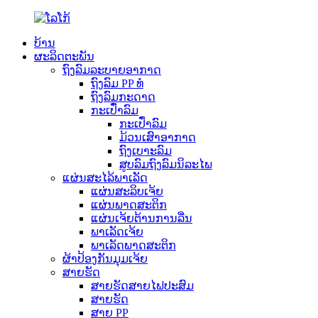
ບ້ານ
ຜະລິດຕະພັນ
ຖົງລົມລະບາຍອາກາດ
ຖົງລົມ PP ທໍ
ຖົງລົມກະດາດ
ກະເປົ໋າລົມ
ກະເປົ໋າລົມ
ມ້ວນເສົາອາກາດ
ຖົງເບາະລົມ
ສູບລົມຖົງລົມນິລະໄພ
ແຜ່ນສະໄລ້ພາເລັດ
ແຜ່ນສະລິບເຈ້ຍ
ແຜ່ນພາດສະຕິກ
ແຜ່ນເຈ້ຍຕ້ານການລື່ນ
ພາເລັດເຈ້ຍ
ພາເລັດພາດສະຕິກ
ຜ້າປ້ອງກັນມຸມເຈ້ຍ
ສາຍຮັດ
ສາຍຮັດສາຍໄຟປະສົມ
ສາຍຮັດ
ສາຍ PP