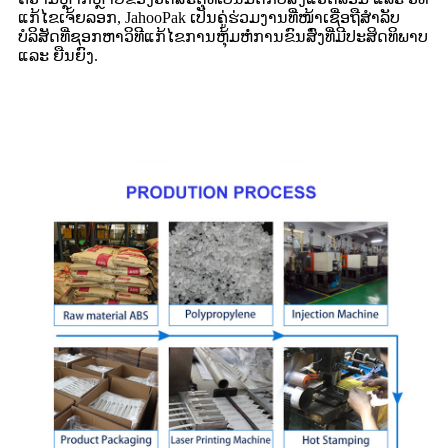
ແກ້ໄຂເຈ້ຍລອກ, JahooPak ເປັນຄູ່ຮ່ວມງານທີ່ໜ້າເຊື່ອຖືສຳລັບ
ບໍລິສັດທີ່ຊອກຫາວິທີແກ້ໄຂການຫຸ້ມຫໍ່ການຂົນສົ່ງທີ່ມີປະສິດທິພາບ
ແລະ ຍືນຍົງ.