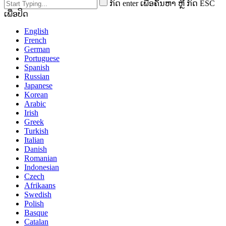
ກົດ enter ເພື່ອຄົ້ນຫາ ຫຼື ກົດ ESC
ເພື່ອປິດ
English
French
German
Portuguese
Spanish
Russian
Japanese
Korean
Arabic
Irish
Greek
Turkish
Italian
Danish
Romanian
Indonesian
Czech
Afrikaans
Swedish
Polish
Basque
Catalan