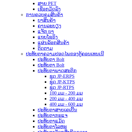
ສາຍ PET
ເຊືອກມັດລົງ
ການຄວບຄຸມສິນຄ້າ
ບາສິນຄ້າ
ຄານລະບຽງ
ແຈັກ ບາ
ແຖບໂຊຣິງ
ແຜ່ນລັອກສິນຄ້າ
ຕິດຕາມ
ປະທັບຕາຄວາມປອດໄພຂອງຕູ້ຄອນເທນເນີ
ປະທັບຕາ Bolt
ປະທັບຕາ Bolt
ປະທັບຕາພາດສະຕິກ
ຊຸດ JP-ERPS
ຊຸດ JP-KTPS
ຊຸດ JP-RTPS
100 ມມ - 200 ມມ
200 ມມ - 400 ມມ
400 ມມ - 600 ມມ
ປະທັບຕາສາຍເຄເບີ້ນ
ປະທັບຕາກະແຈ
ປະທັບຕາແມັດ
ປະທັບຕາໂລຫະ