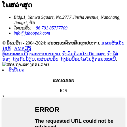
ໂພສລ່າສຸດ
Bldg.1, Yanwu Square, No.2777 Jinsha Avenue, Nanchang,
Jiangxi, ຈີນ
ໂທລະສັບ:
+86 791 85777709
info@jahoopak.com
© ລິຂະສິດ - 2004-2024: ສະຫງວນລິຂະສິດທຸກປະການ.
ແຜນຜັງເວັບ
ໄຊທ໌
-
AMP ມືຖື
ຕູ້ຄອນເທນເນີຖົງລະບາຍອາກາດ
,
ຖົງລົມນິລະໄພ Dunnage
,
ຖົງໃສ່
ຂອງ
,
ຖົງເກັບມ້ຽນ
,
ແຜ່ນສະລິບ
,
ຖົງລົມນິລະໄພໃນຕູ້ຄອນເທນເນີ
,
ສົ່ງອີເມວ
ແອນດຣອຍ
IOS
x