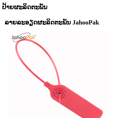
ປ້າຍຜະລິດຕະພັນ
ລາຍລະອຽດຜະລິດຕະພັນ JahooPak