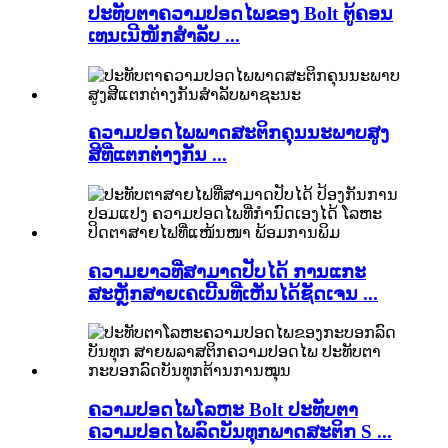
ປະທັບຕາຄວາມປອດໄພຂອງ Bolt ຕູ້ຄອນ
ເທນເນີໜັກສຳລັບ ...
ຄວາມປອດໄພພາດສະຕິກຄຸນນະພາບສູງ
ສີທີ່ແຕກຕ່າງກັນ ...
ຄວາມຍາວທີ່ສາມາດປັບໄດ້ ການແກະ
ສະຫຼັກສາຍເຄເບີ້ນທີ່ເຫັນໄດ້ຊັດເຈນ ...
ຄວາມປອດໄພໂລຫະ Bolt ປະທັບຕາ
ຄວາມປອດໄພລົດບັນທຸກພາດສະຕິກ S ...