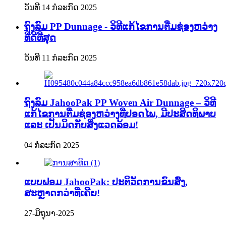
ວັນທີ 14 ກໍລະກົດ 2025
ຖົງລົມ PP Dunnage - ວິທີແກ້ໄຂການຕື່ມຊ່ອງຫວ່າງ
ທີ່ດີທີ່ສຸດ
ວັນທີ 11 ກໍລະກົດ 2025
ຖົງລົມ JahooPak PP Woven Air Dunnage – ວິທີ
ແກ້ໄຂການຕື່ມຊ່ອງຫວ່າງທີ່ປອດໄພ, ມີປະສິດທິພາບ
ແລະ ເປັນມິດກັບສິ່ງແວດລ້ອມ!
04 ກໍລະກົດ 2025
ແບບຟອມ JahooPak: ປະຕິວັດການຂົນສົ່ງ,
ສະຫຼາດກວ່າທີ່ເຄີຍ!
27-ມິຖຸນາ-2025