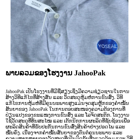
ພາບລວມຂອງໂຮງງານ JahooPak
JahooPak ເປັນໂຮງງານທີ່ມີຊື່ສຽງເຊິ່ງມີຄວາມຊ່ຽວຊານໃນການ
ສ້າງວິທີແກ້ໄຂທີ່ສ້າງສັນ ແລະ ວັດສະດຸຫຸ້ມຫໍ່ການຂົນສົ່ງ. ວິທີ
ແກ້ໄຂການຫຸ້ມຫໍ່ທີ່ມີຄຸນນະພາບສູງແມ່ນຈຸດສຸມຫຼັກຂອງຄຳໝັ້ນ
ສັນຍາຂອງ JahooPak ໃນການຕອບສະໜອງຄວາມຕ້ອງການທີ່
ປ່ຽນແປງຂອງຂະແໜງການຂົນສົ່ງ ແລະ ໂລຈິດສະຕິກ. ໂຮງງານ
ໃຊ້ວັດສະດຸທີ່ທັນສະໄໝ ແລະ ເຕັກນິກການຜະລິດທີ່ຊັບຊ້ອນເພື່ອ
ຜະລິດສິນຄ້າທີ່ຮັບປະກັນການຂົນສົ່ງສິນຄ້າຢ່າງປອດໄພ ແລະ
ໝັ້ນຄົງ. ເນື່ອງຈາກຄຳໝັ້ນສັນຍາຂອງຕົນຕໍ່ຄຸນນະພາບ ແລະ
ຄວາມຫຼາກຫຼາຍຂອງວັດສະດຸທີ່ເປັນມິດກັບສິ່ງແວດລ້ອມ ແລະ ວິທີ