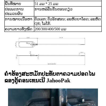
ພື້ນທີ່ໝາຍ
51 ມມ * 25 ມມ
ປະເພດການ
ການຫລໍ່ລື່ນຂັ້ນຕອນດຽວ
ປະມວນຜົນ
ການໝາຍເນື້ອຫາ
ຕົວເລກ; ຕົວອັກສອນ; ລະຫັດບາໂຄດ; ລະຫັດ
QR; ໂລໂກ້.
ຄວາມຍາວທັງໝົດ
200/300/400/500 ມມ
ຄໍາຮ້ອງສະຫມັກປະທັບຕາຄວາມປອດໄພ
ຂອງຕູ້ຄອນເທນເນີ JahooPak