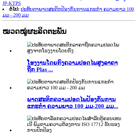
JP-KTPS
ຕໍ່ໄປ:
ປະທັບຕາພາດສະຕິກປ້ອງກັນການແກະກຳ ຄວາມຍາວ 100
ມມ - 200 ມມ
ໝວດໝູ່ຜະລິດຕະພັນ
ໂຮງງານໂດຍກົງຄວາມປອດໄພສູງລາຄາ
ຖືກ Plas ...
ພາດສະຕິກຄວາມປອດໄພປ້ອງກັນການ
ແກະກຳ ຄວາມຍາວ 100 ມມ-200 ມມ...