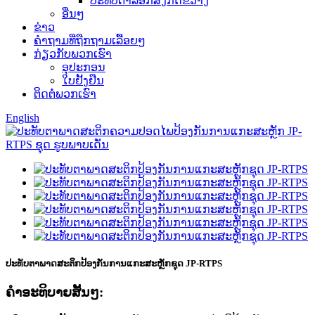
ປະທັບຕາລັອກສິ່ງກີດຂວາງ
ອື່ນໆ
ຂ່າວ
ຄຳຖາມທີ່ຖືກຖາມເລື້ອຍໆ
ກ່ຽວກັບພວກເຮົາ
ອຸປະກອນ
ໃບຢັ້ງຢືນ
ຕິດຕໍ່ພວກເຮົາ
English
ປະທັບຕາພາດສະຕິກປ້ອງກັນການແກະສະຫຼັກຊຸດ JP-RTPS
ຄໍາອະທິບາຍສັ້ນໆ: