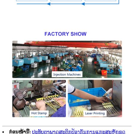
ກ່ອນໜ້ານີ້:
ປະທັບຕາພາດສະຕິກປ້ອງກັນການແກະສະຫຼັກຊຸດ