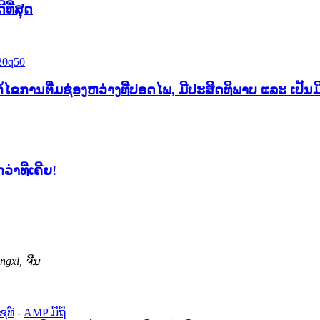
ທີ່ສຸດ
້ໄຂການຕື່ມຊ່ອງຫວ່າງທີ່ປອດໄພ, ມີປະສິດທິພາບ ແລະ ເປັນມ
າທີ່ເຄີຍ!
ngxi, ຈີນ
ຊທ໌
-
AMP ມືຖື