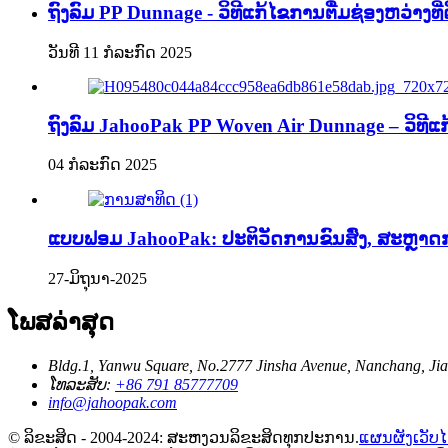
ຖົງລົມ PP Dunnage - ວິທີແກ້ໄຂການຕື່ມຊ່ອງຫວ່າງທີ່ດີ
ວັນທີ 11 ກໍລະກົດ 2025
ຖົງລົມ JahooPak PP Woven Air Dunnage – ວິທີແກ
04 ກໍລະກົດ 2025
ແບບຟອມ JahooPak: ປະຕິວັດການຂົນສົ່ງ, ສະຫຼາດກວ່
27-ມິຖຸນາ-2025
ໂພສລ່າສຸດ
Bldg.1, Yanwu Square, No.2777 Jinsha Avenue, Nanchang, Jia
ໂທລະສັບ:
+86 791 85777709
info@jahoopak.com
© ລິຂະສິດ - 2004-2024: ສະຫງວນລິຂະສິດທຸກປະການ.
ແຜນຜັງເວັບໄ