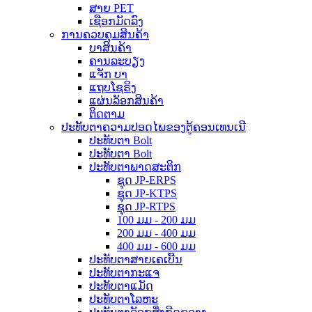
ສາຍ PET
ເຊືອກມັດລົງ
ການຄວບຄຸມສິນຄ້າ
ບາສິນຄ້າ
ຄານລະບຽງ
ແຈັກ ບາ
ແຖບໂຊຣິງ
ແຜ່ນລັອກສິນຄ້າ
ຕິດຕາມ
ປະທັບຕາຄວາມປອດໄພຂອງຕູ້ຄອນເທນເນີ
ປະທັບຕາ Bolt
ປະທັບຕາ Bolt
ປະທັບຕາພາດສະຕິກ
ຊຸດ JP-ERPS
ຊຸດ JP-KTPS
ຊຸດ JP-RTPS
100 ມມ - 200 ມມ
200 ມມ - 400 ມມ
400 ມມ - 600 ມມ
ປະທັບຕາສາຍເຄເບີ້ນ
ປະທັບຕາກະແຈ
ປະທັບຕາແມັດ
ປະທັບຕາໂລຫະ