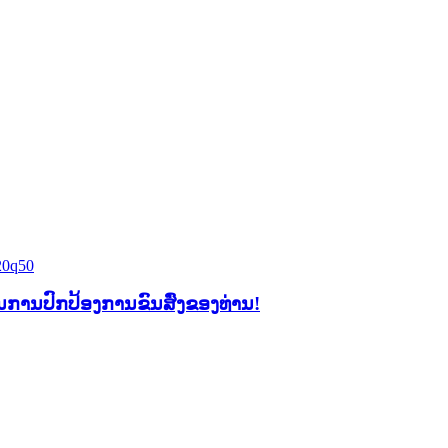
ດໃນການປົກປ້ອງການຂົນສົ່ງຂອງທ່ານ!