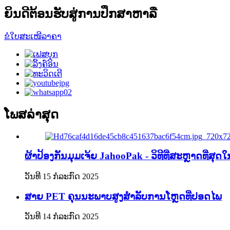
ຍິນດີຕ້ອນຮັບສູ່ການປຶກສາຫາລື
ຂໍໃບສະເໜີລາຄາ
ໂພສລ່າສຸດ
ຜ້າປ້ອງກັນມຸມເຈ້ຍ JahooPak - ວິທີທີ່ສະຫຼາດທີ່ສຸ
ວັນທີ 15 ກໍລະກົດ 2025
ສາຍ PET ຄຸນນະພາບສູງສຳລັບການໂຫຼດທີ່ປອດໄພ
ວັນທີ 14 ກໍລະກົດ 2025