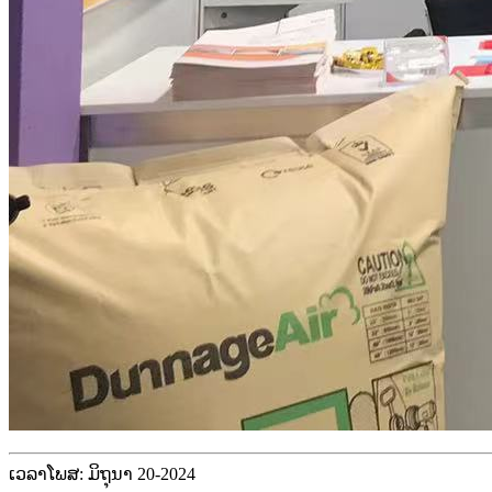
ເວລາໂພສ: ມິຖຸນາ 20-2024