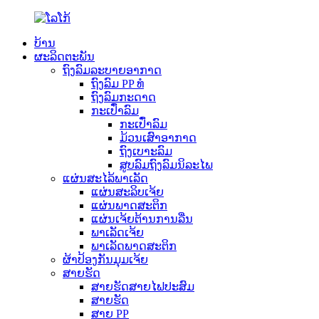
ບ້ານ
ຜະລິດຕະພັນ
ຖົງລົມລະບາຍອາກາດ
ຖົງລົມ PP ທໍ
ຖົງລົມກະດາດ
ກະເປົ໋າລົມ
ກະເປົ໋າລົມ
ມ້ວນເສົາອາກາດ
ຖົງເບາະລົມ
ສູບລົມຖົງລົມນິລະໄພ
ແຜ່ນສະໄລ້ພາເລັດ
ແຜ່ນສະລິບເຈ້ຍ
ແຜ່ນພາດສະຕິກ
ແຜ່ນເຈ້ຍຕ້ານການລື່ນ
ພາເລັດເຈ້ຍ
ພາເລັດພາດສະຕິກ
ຜ້າປ້ອງກັນມຸມເຈ້ຍ
ສາຍຮັດ
ສາຍຮັດສາຍໄຟປະສົມ
ສາຍຮັດ
ສາຍ PP