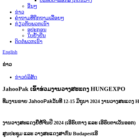
ປະທັບຕາລັອກສິ່ງກີດຂວາງ
ອື່ນໆ
ຂ່າວ
ຄຳຖາມທີ່ຖືກຖາມເລື້ອຍໆ
ກ່ຽວກັບພວກເຮົາ
ອຸປະກອນ
ໃບຢັ້ງຢືນ
ຕິດຕໍ່ພວກເຮົາ
English
ຂ່າວ
ຂ່າວບໍລິສັດ
JahooPak ເຂົ້າຮ່ວມງານວາງສະແດງ HUNGEXPO
ທີມງານຂາຍ JahooPak
ວັນທີ 12-15 ມິຖຸນາ 2024 ງານວາງສະແດ
ງານວາງສະແດງຍີ່ຫໍ້ຈີນປີ 2024 (ເອີຣົບກາງ ແລະ ເອີຣົບຕາເວັນອອກ)
ສູນປະຊຸມ ແລະ ວາງສະແດງສາກົນ Budapest
ເອີ